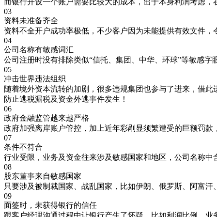
而银行开设一个账户需要比较大的成本，出于本身利润考虑，
03
资料未准备齐全
资料不全开户成功率极低，不少客户因为未能提供有效文件，
04
公司名称有敏感词汇
公司注册时没有排除类似“信托、集团、中华、环球”等敏感字
05
冲击世界违法组织
随着境外资本流转的加剧，很多违规集团也参与了进来，借此
防止逃税漏税及资金外逃事件发生！
06
政府金融监管越来越严格
政府加强离岸账户管控，加上近年彩剐显须繁遭受的巨额罚款
07
条件不符合
行业受限，业务及资金往来涉及敏感国家和地区，公司名称中
08
股东董事来自敏感国家
只要涉及被制裁国家、战乱国家，比如伊朗、俄罗斯、阿富汗
09
面签时，未获得银行的信任
跟客户经理沟通过程中让银行产生了怀疑，比如利润比例，业