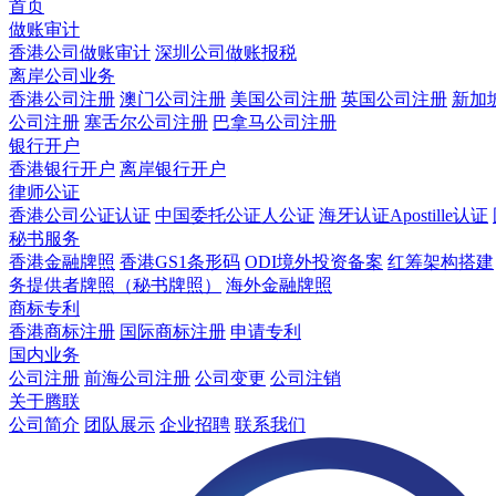
首页
做账审计
香港公司做账审计
深圳公司做账报税
离岸公司业务
香港公司注册
澳门公司注册
美国公司注册
英国公司注册
新加
公司注册
塞舌尔公司注册
巴拿马公司注册
银行开户
香港银行开户
离岸银行开户
律师公证
香港公司公证认证
中国委托公证人公证
海牙认证Apostille认证
秘书服务
香港金融牌照
香港GS1条形码
ODI境外投资备案
红筹架构搭建
务提供者牌照（秘书牌照）
海外金融牌照
商标专利
香港商标注册
国际商标注册
申请专利
国内业务
公司注册
前海公司注册
公司变更
公司注销
关于腾联
公司简介
团队展示
企业招聘
联系我们