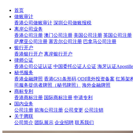
首页
做账审计
香港公司做账审计
深圳公司做账报税
离岸公司业务
香港公司注册
澳门公司注册
美国公司注册
英国公司注册
萨摩亚公司注册
塞舌尔公司注册
巴拿马公司注册
银行开户
香港银行开户
离岸银行开户
律师公证
香港公司公证认证
中国委托公证人公证
海牙认证Apostil
秘书服务
香港金融牌照
香港GS1条形码
ODI境外投资备案
红筹架
司服务提供者牌照（秘书牌照）
海外金融牌照
商标专利
香港商标注册
国际商标注册
申请专利
国内业务
公司注册
前海公司注册
公司变更
公司注销
关于腾联
公司简介
团队展示
企业招聘
联系我们