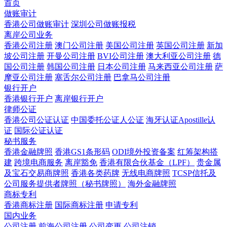
首页
做账审计
香港公司做账审计
深圳公司做账报税
离岸公司业务
香港公司注册
澳门公司注册
美国公司注册
英国公司注册
新加
坡公司注册
开曼公司注册
BVI公司注册
澳大利亚公司注册
德
国公司注册
韩国公司注册
日本公司注册
马来西亚公司注册
萨
摩亚公司注册
塞舌尔公司注册
巴拿马公司注册
银行开户
香港银行开户
离岸银行开户
律师公证
香港公司公证认证
中国委托公证人公证
海牙认证Apostille认
证
国际公证认证
秘书服务
香港金融牌照
香港GS1条形码
ODI境外投资备案
红筹架构搭
建
跨境电商服务
离岸豁免
香港有限合伙基金（LPF）
贵金属
及宝石交易商牌照
香港各类药牌
无线电商牌照
TCSP信托及
公司服务提供者牌照（秘书牌照）
海外金融牌照
商标专利
香港商标注册
国际商标注册
申请专利
国内业务
公司注册
前海公司注册
公司变更
公司注销