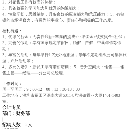
2、对销售工作有较高的热情；
3、具备较强的学习能力和优秀的沟通能力；
4、性格坚韧，思维敏捷，具备良好的应变能力和承压能力； 5、有敏
锐的市场洞察力，有强烈的事业心、责任心和积极的工作态度。
福利待遇：
1、优厚的薪金：无责任底薪+丰厚的提成+业绩奖金+绩效奖金+社保；
2、完善的假期：享有国家规定节假日，婚假、产假、带薪年假等假
期；
3、丰富的活动：每年举行1-2次外地旅游，每年不定期组织公司集体旅
游，户外活动等；
4、多元的培训：新员工享有带薪培训； 5、晋升空间大：销售——销
售主管——经理——分公司总经理。
工作时间：
周一至周五：9：00-12：00，13：30-18：00
工作地点：深圳市福田区深南大道6011-8号深铁置业大厦1401-1403
室。
会计专员
部门：财务部
|
招聘人数：
2人