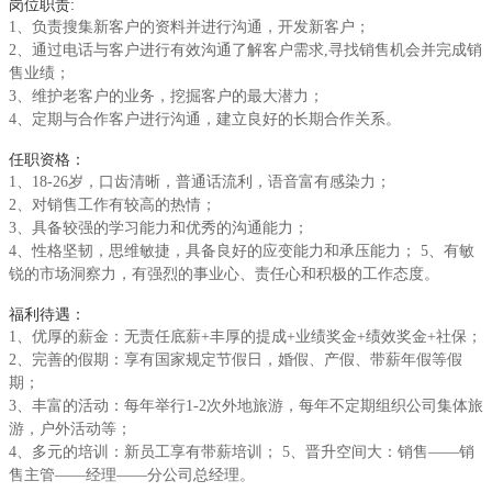
岗位职责:
1、负责搜集新客户的资料并进行沟通，开发新客户；
2、通过电话与客户进行有效沟通了解客户需求,寻找销售机会并完成销
售业绩；
3、维护老客户的业务，挖掘客户的最大潜力；
4、定期与合作客户进行沟通，建立良好的长期合作关系。
任职资格：
1、18-26岁，口齿清晰，普通话流利，语音富有感染力；
2、对销售工作有较高的热情；
3、具备较强的学习能力和优秀的沟通能力；
4、性格坚韧，思维敏捷，具备良好的应变能力和承压能力； 5、有敏
锐的市场洞察力，有强烈的事业心、责任心和积极的工作态度。
福利待遇：
1、优厚的薪金：无责任底薪+丰厚的提成+业绩奖金+绩效奖金+社保；
2、完善的假期：享有国家规定节假日，婚假、产假、带薪年假等假
期；
3、丰富的活动：每年举行1-2次外地旅游，每年不定期组织公司集体旅
游，户外活动等；
4、多元的培训：新员工享有带薪培训； 5、晋升空间大：销售——销
售主管——经理——分公司总经理。