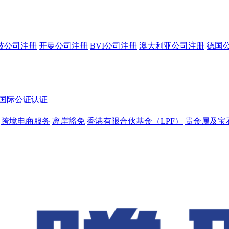
坡公司注册
开曼公司注册
BVI公司注册
澳大利亚公司注册
德国
国际公证认证
跨境电商服务
离岸豁免
香港有限合伙基金（LPF）
贵金属及宝