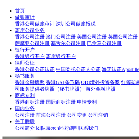
首页
做账审计
香港公司做账审计
深圳公司做账报税
离岸公司业务
香港公司注册
澳门公司注册
美国公司注册
英国公司注册
萨摩亚公司注册
塞舌尔公司注册
巴拿马公司注册
银行开户
香港银行开户
离岸银行开户
律师公证
香港公司公证认证
中国委托公证人公证
海牙认证Apostil
秘书服务
香港金融牌照
香港GS1条形码
ODI境外投资备案
红筹架
司服务提供者牌照（秘书牌照）
海外金融牌照
商标专利
香港商标注册
国际商标注册
申请专利
国内业务
公司注册
前海公司注册
公司变更
公司注销
关于腾联
公司简介
团队展示
企业招聘
联系我们