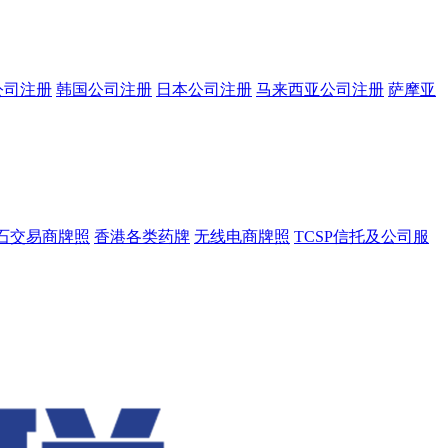
公司注册
韩国公司注册
日本公司注册
马来西亚公司注册
萨摩亚
石交易商牌照
香港各类药牌
无线电商牌照
TCSP信托及公司服