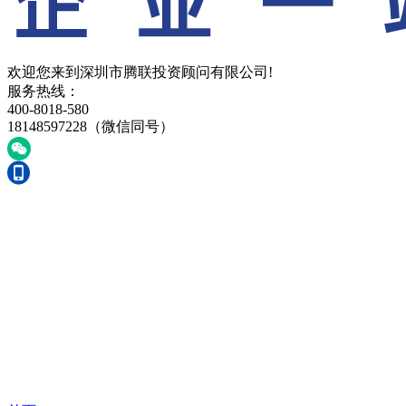
欢迎您来到深圳市腾联投资顾问有限公司!
服务热线：
400-8018-580
18148597228（微信同号）